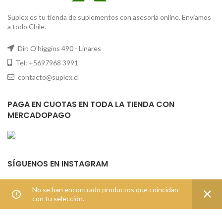
Suplex es tu tienda de suplementos con asesoría online. Enviamos
a todo Chile.
Dir: O'higgins 490 - Linares
Tel: +5697968 3991
contacto@suplex.cl
PAGA EN CUOTAS EN TODA LA TIENDA CON
MERCADOPAGO
SÍGUENOS EN INSTAGRAM
Error validating access token: The session has
No se han encontrado productos que coincidan
been invalidated because the user changed their
con tu selección.
password or Facebook has changed the session for
security reasons.