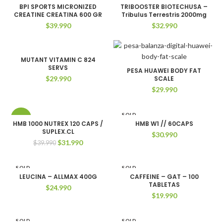
BPI SPORTS MICRONIZED
TRIBOOSTER BIOTECHUSA –
CREATINE CREATINA 600 GR
Tribulus Terrestris 2000mg
$
39.990
$
32.990
MUTANT VITAMIN C 824
SERVS
PESA HUAWEI BODY FAT
$
29.990
SCALE
$
29.990
SOLD
-20%
OUT
HMB 1000 NUTREX 120 CAPS /
HMB W1 // 60CAPS
SUPLEX.CL
$
30.990
SOLD
El
El
$
31.990
$
39.990
OUT
precio
precio
original
actual
SOLD
era:
es:
SOLD
OUT
OUT
LEUCINA – ALLMAX 400G
CAFFEINE – GAT – 100
$39.990.
$31.990.
TABLETAS
$
24.990
$
19.990
SOLD
SOLD