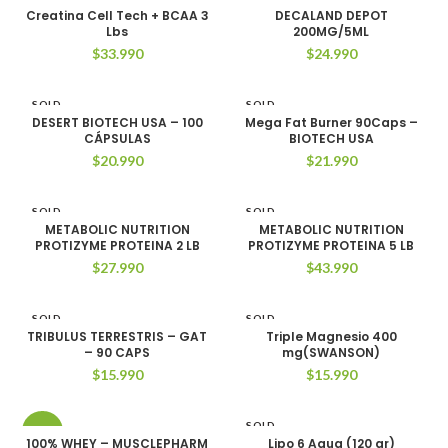
OUT
OUT
Creatina Cell Tech + BCAA 3
DECALAND DEPOT
Lbs
200MG/5ML
$
33.990
$
24.990
SOLD
SOLD
OUT
OUT
DESERT BIOTECH USA – 100
Mega Fat Burner 90Caps –
CÁPSULAS
BIOTECH USA
$
20.990
$
21.990
SOLD
SOLD
OUT
OUT
METABOLIC NUTRITION
METABOLIC NUTRITION
PROTIZYME PROTEINA 2 LB
PROTIZYME PROTEINA 5 LB
$
27.990
$
43.990
SOLD
SOLD
OUT
OUT
TRIBULUS TERRESTRIS – GAT
Triple Magnesio 400
– 90 CAPS
mg(SWANSON)
$
15.990
$
15.990
SOLD
-14%
OUT
100% WHEY – MUSCLEPHARM
Lipo 6 Aqua (120 gr)