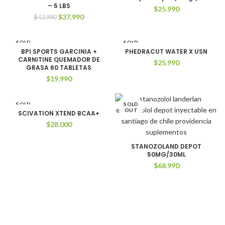
– 5 LBS
$
25.990
SOLD
El
El
$
37.990
$
43.990
OUT
precio
precio
original
actual
SOLD
era:
es:
SOLD
OUT
OUT
BPI SPORTS GARCINIA +
PHEDRACUT WATER X USN
$43.990.
$37.990.
CARNITINE QUEMADOR DE
$
25.990
GRASA 60 TABLETAS
$
19.990
SOLD
SOLD
OUT
OUT
SCIVATION XTEND BCAA+
$
28.000
STANOZOLAND DEPOT
50MG/30ML
$
68.990