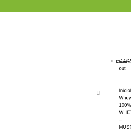
-14%
Close
Close
Close
Close
Close
Close
Close
Close
out
Inicio
Whey
100%
WHE
–
MUS