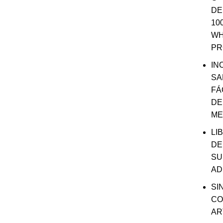
DE
$43.9
es:
10
$37.9
W
PR
IN
SA
FÁ
DE
ME
LI
DE
SU
AD
SI
CO
AR