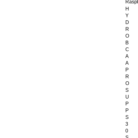
H
Y
D
R
O
B
C
A
A
P
R
O
S
U
P
P
S
3
0
S