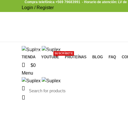
Compra telefónica +569 79683991 - Horario de atención: LV de
Login / Register
Browse Categories
SUSCRÍBETE
TIENDA
YOUTUBE
PROTEÍNAS
BLOG
FAQ
CO
$
0
Menu