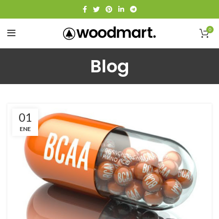
0
Blog
01
ENE