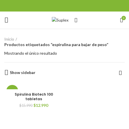
0
Inicio
Productos etiquetados “espirulina para bajar de peso”
Mostrando el único resultado
Show sidebar
-19%
Spirulina Biotech 100
tabletas
SOLD
El
El
$
12.990
$
15.990
OUT
precio
precio
original
actual
era:
es:
$15.990.
$12.990.