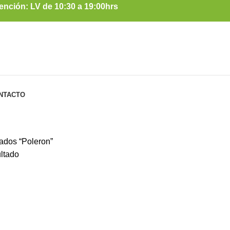
ención: LV de 10:30 a 19:00hrs
NTACTO
ados “Poleron”
ultado