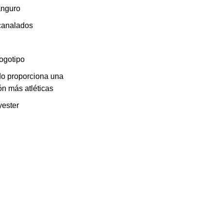
canguro
canalados
logotipo
do proporciona una
ón más atléticas
ester