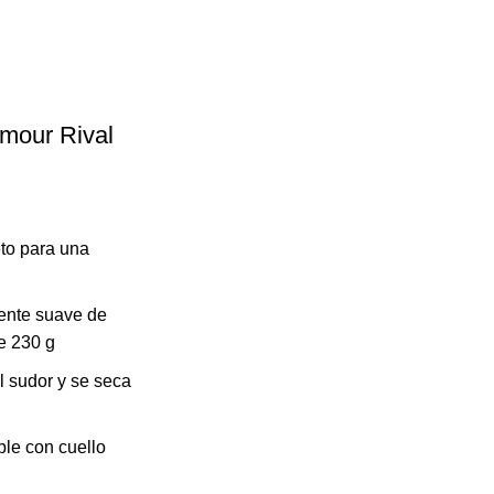
mour Rival
to para una
ente suave de
0.
e 230 g
l sudor y se seca
ble con cuello