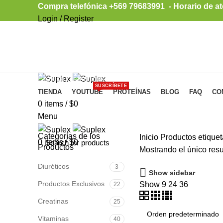
Compra telefónica +569 79683991 - Horario de at
Login / Register
Browse Categories
SUSCRÍBETE
TIENDA
YOUTUBE
PROTEÍNAS
BLOG
FAQ
CO
0
items
/
$
0
Menu
Categorías de los
Inicio
Productos etiquet
0
items
/
$
0
Productos
Mostrando el único res
Diuréticos
3
Show sidebar
Productos Exclusivos
Show
9
24
36
22
Creatinas
25
Vitaminas
40