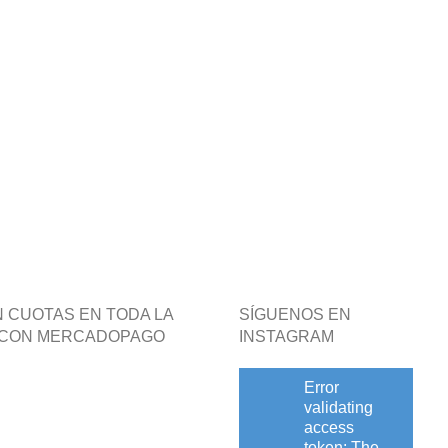
N CUOTAS EN TODA LA
SÍGUENOS EN
 CON MERCADOPAGO
INSTAGRAM
Error
validating
access
token: The