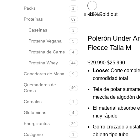
Packs
1
-13%
Sold out
Close
Proteínas
69
Caseínas
3
Polerón Under Ar
Proteína Vegana
5
Fleece Talla M
Proteína de Carne
4
El
El
$
29.990
$
25.990
Proteína Whey
44
precio
precio
Loose:
Corte comple
Ganadores de Masa
9
original
actual
comodidad total
Quemadores de
era:
es:
40
Tela de polar sumam
Grasa
$29.990.
$25.99
mezcla de algodón d
Cereales
1
El material absorbe e
Glutaminas
4
muy rápido
Energizantes
29
Gorro cruzado ajusta
Colágeno
abierto tipo tubo
1