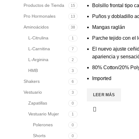
Productos de Tienda
Bolsillo frontal tipo 
15
Pro Hormonales
Puños y dobladillo a
13
Aminoácidos
Mangas raglán
38
L-Citrulina
Parche tejido con el 
1
L-Carnitina
El nuevo ajuste ceñi
7
apariencia y sensaci
L-Arginina
2
80% Cotton/20% Poly
HMB
3
Imported
Shakers
6
Vestuario
3
LEER MÁS
Zapatillas
0
Vestuario Mujer
1
Polerones
0
Shorts
0