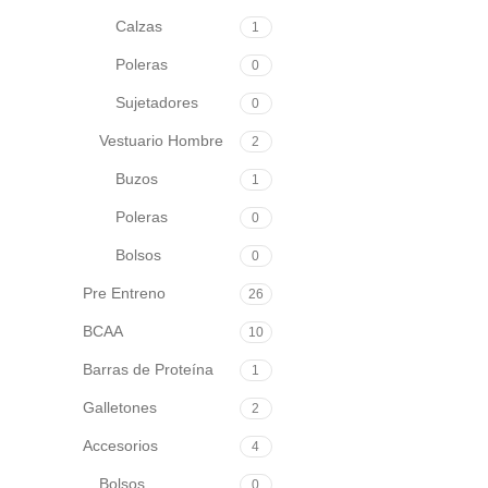
Calzas
1
Poleras
0
Sujetadores
0
Vestuario Hombre
2
Buzos
1
Poleras
0
Bolsos
0
Pre Entreno
26
BCAA
10
Barras de Proteína
1
Galletones
2
Accesorios
4
Bolsos
0