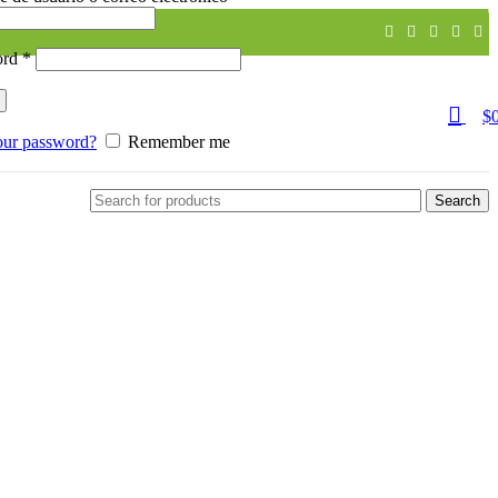
0
ord
*
$
our password?
Remember me
Search