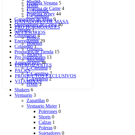
Proteína Vegana
5
HMB
Proteína de Carne
4
L-Arginina
Proteína Whey
44
L-Carnitina
Ganadores de Masa
9
GANADORES DE MASA
Quemadores de Grasa
40
PRO HORMONALES
Cereales
1
ACCESORIOS
Glutaminas
4
Bolsos
Energizantes
29
Botellas
Colágeno
1
Guantes
Productos de Tienda
15
Jockeys
Pro Hormonales
13
Mochilas
Aminoácidos
38
ENERGIZANTES
L-Citrulina
1
PACKS
L-Carnitina
7
PRODUCTOS EXCLUSIVOS
L-Arginina
2
VITAMINAS
HMB
3
Shakers
6
Vestuario
3
Zapatillas
0
Vestuario Mujer
1
Polerones
0
Shorts
0
Calzas
1
Poleras
0
Sujetadores
0