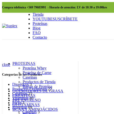
Compra telefónica +569 79683991 - Horario de atención: LV de 10:30 a 19:00hrs
Tienda
YOUTUBE
SUSCRÍBETE
Proteínas
Blog
FAQ
Contacto
Browse Categories
PROTEINAS
close
Proteína Whey
Proteína de Carne
Categorías de los Productos
Caseínas
Productos de Tienda
Diuréticos
3
Barras de Proteína
Productos Exclusivos
22
QUEMADORES DE GRASA
Creatinas
25
CREATINAS
Vitaminas
40
PRE ENTRENO
Packs
1
GLUTAMINAS
Proteínas
69
BCAA Y AMINOÁCIDOS
Caseínas
3
BCAA