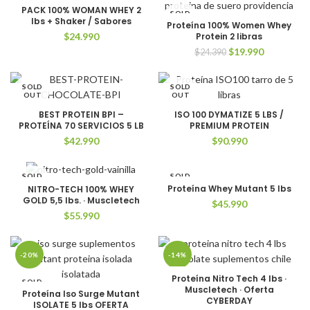
PACK 100% WOMAN WHEY 2
SOLD
lbs + Shaker / Sabores
OUT
Proteína 100% Women Whey
$
24.990
Protein 2 libras
El
El
$
19.990
$
24.390
precio
precio
original
actual
SOLD
SOLD
era:
es:
OUT
OUT
$24.390.
$19.990.
BEST PROTEIN BPI –
ISO 100 DYMATIZE 5 LBS /
PROTEÍNA 70 SERVICIOS 5 LB
PREMIUM PROTEIN
$
42.990
$
90.990
SOLD
SOLD
OUT
OUT
Proteína Whey Mutant 5 lbs
NITRO-TECH 100% WHEY
GOLD 5,5 lbs. · Muscletech
$
45.990
$
55.990
-20%
-14%
Proteína Nitro Tech 4 lbs ·
SOLD
SOLD
Muscletech · Oferta
OUT
OUT
Proteína Iso Surge Mutant
CYBERDAY
ISOLATE 5 lbs OFERTA