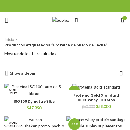
0
Inicio
Productos etiquetados “Proteína de Suero de Leche”
Mostrando los 11 resultados
Show sidebar
SOLD
-3%
OUT
Proteína Gold Standard
100% Whey · ON 5lbs
ISO 100 Dymatize 3lbs
SOLD
El
El
$
58.000
OUT
$
60.000
$
47.990
precio
precio
original
actual
era:
es:
SOLD
-18%
OUT
$60.000.
$58.000.