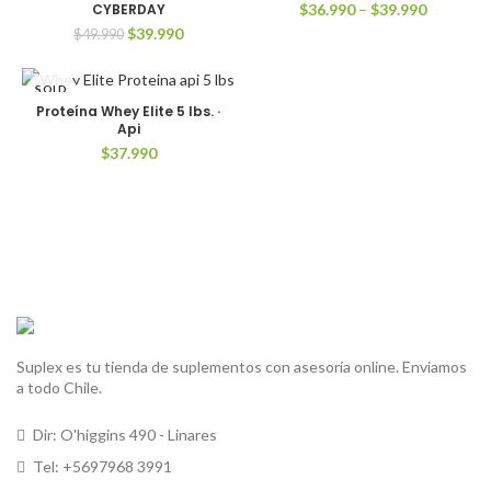
CYBERDAY
$
36.990
–
$
39.990
El
El
$
39.990
$
49.990
precio
precio
original
actual
SOLD
era:
es:
OUT
Proteína Whey Elite 5 lbs. ·
$49.990.
$39.990.
Api
$
37.990
Suplex es tu tienda de suplementos con asesoría online. Enviamos
a todo Chile.
Dir: O'higgins 490 - Linares
Tel: +5697968 3991