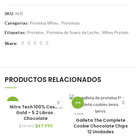
SKU:
N/D
Categorías:
Proteína Whey
,
Proteínas
Etiquetas:
Proteína
,
Proteína de Suero de Leche
,
Whey Protein
Share
PRODUCTOS RELACIONADOS
-4%
-8%
Nitro Tech 100% Casein
Gold – 5.2 Libras ·
SOLD
SOLD
Chocolate
OUT
OUT
Galleta The Complete
El
El
$
47.990
Cookie Chocolate Chips
$
49.990
NEW
NEW
precio
precio
12 Unidades