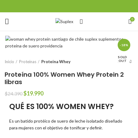
0
-18%
SOLD
OUT
Inicio
Proteínas
Proteína Whey
Proteína 100% Women Whey Protein 2
libras
El
El
$
19.990
$
24.390
precio
precio
QUÉ ES
100% WOMEN WHEY
?
original
actual
era:
es:
$24.390.
$19.990.
Es un batido protéico de suero de leche isolatado diseñado
para mujeres con el objetivo de tonificar y definir.