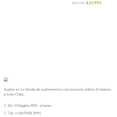
original
actual
El
El
$
23.990
$
25.990
era:
es:
precio
precio
$49.990.
$47.990.
original
actual
era:
es:
$25.990.
$23.990.
Suplex es tu tienda de suplementos con asesoría online. Enviamos
a todo Chile.
Dir: O'higgins 490 - Linares
Tel: +5697968 3991