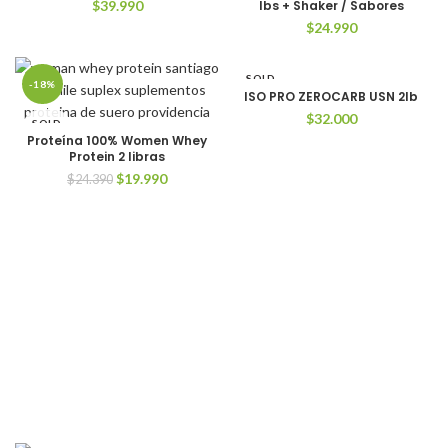
NEW
$
39.990
lbs + Shaker / Sabores
$
24.990
SOLD
-18%
OUT
ISO PRO ZEROCARB USN 2lb
$
32.000
SOLD
OUT
Proteína 100% Women Whey
Protein 2 libras
El
El
$
19.990
$
24.390
precio
precio
original
actual
era:
es:
$24.390.
$19.990.