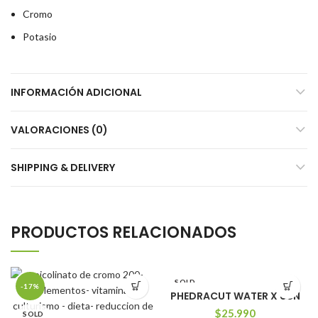
Cromo
Potasio
INFORMACIÓN ADICIONAL
VALORACIONES (0)
SHIPPING & DELIVERY
PRODUCTOS RELACIONADOS
SOLD
-17%
OUT
PHEDRACUT WATER X USN
$
25.990
SOLD