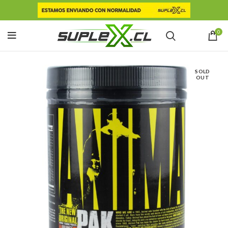
0
SOLD
OUT