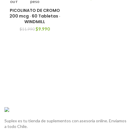
OUT
PICOLINATO DE CROMO
200 mcg · 60 Tabletas ·
WINDMILL
El
El
$
9.990
$
11.990
precio
precio
original
actual
era:
es:
$11.990.
$9.990.
Suplex es tu tienda de suplementos con asesoría online. Enviamos
a todo Chile.