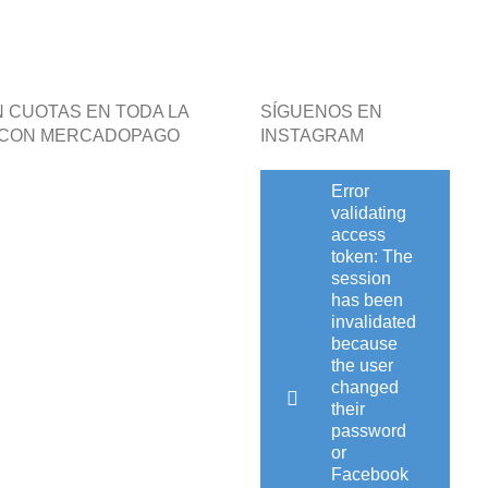
N CUOTAS EN TODA LA
SÍGUENOS EN
 CON MERCADOPAGO
INSTAGRAM
Error
validating
access
token: The
session
has been
invalidated
because
the user
changed
their
password
or
Facebook