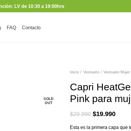
nción: LV de 10:30 a 19:00hrs
g
FAQ
Contacto
Inicio
Vestuario
Vestuario Mujer
-33%
Capri HeatGe
Pink para muj
SOLD
OUT
El
El
$
19.990
$
29.990
precio
preci
Esta es la primera capa que 
original
actua