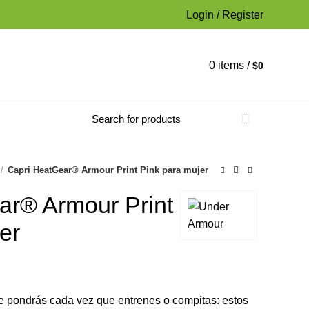
Login / Register
0
items
/
$
0
Capri HeatGear® Armour Print Pink para mujer
ar® Armour Print
er
o
te pondrás cada vez que entrenes o compitas: estos
l