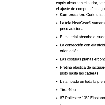
capris absorben el sudor, se
era:
es:
el ajuste de compresión segur
$29.990.
$19.9
Compression:
Corte ultra
La tela HeatGear® sumament
peso adicional
El material absorbe el sud
La confección con elastici
orientación
Las costuras planas ergonó
Pretina elástica de jacqu
justo hasta las caderas
Estampado en toda la pre
Tiro: 46 cm
87 Poliéster/ 13% Elastano