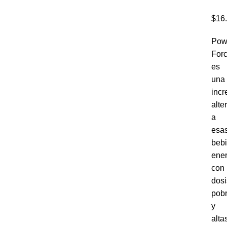
$
16
Pow
For
es
una
incr
alte
a
esa
beb
ener
con
dosi
pob
y
alta