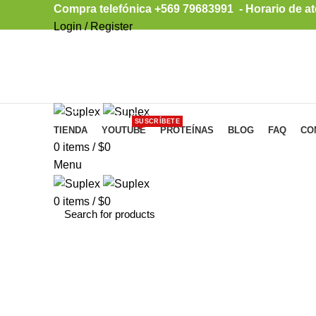
Compra telefónica +569 79683991 - Horario de at
Login / Register
Browse Categories
SUSCRÍBETE
TIENDA
YOUTUBE
PROTEÍNAS
BLOG
FAQ
CO
0
items
/
$
0
Menu
0
items
/
$
0