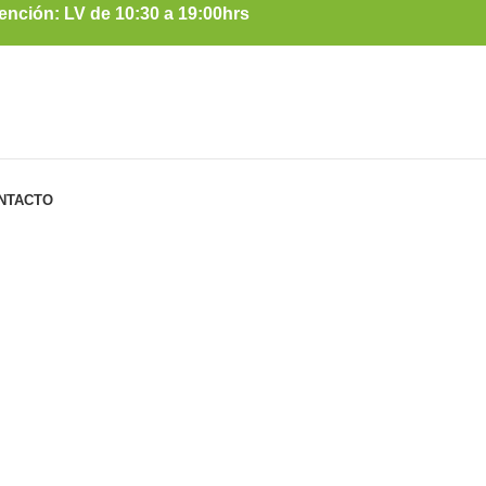
ención: LV de 10:30 a 19:00hrs
NTACTO