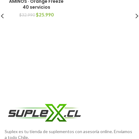
AMINOS · Orange Freeze
40 servicios
El
El
$
25.990
$
32.990
precio
precio
original
actual
era:
es:
$32.990.
$25.990.
Suplex es tu tienda de suplementos con asesoría online. Enviamos
a todo Chile.