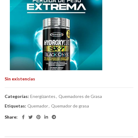
Sin existencias
Categorías:
Energizantes
,
Quemadores de Grasa
Etiquetas:
Quemador
,
Quemador de grasa
Share