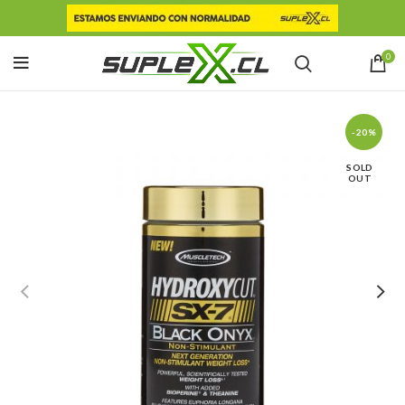
0
-20%
SOLD
OUT