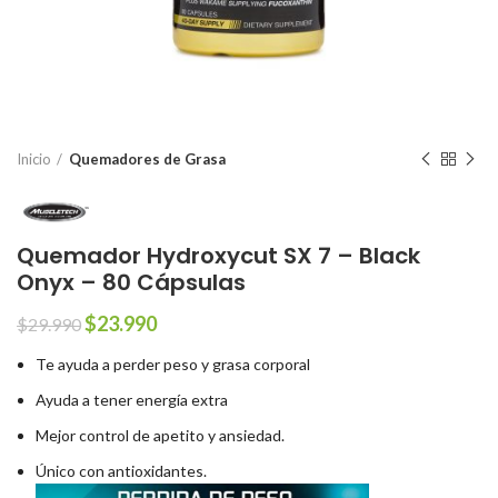
Inicio
Quemadores de Grasa
Quemador Hydroxycut SX 7 – Black
Onyx – 80 Cápsulas
El
El
$
23.990
$
29.990
precio
precio
Te ayuda a perder peso y grasa corporal
original
actual
era:
es:
Ayuda a tener energía extra
$29.990.
$23.990.
Mejor control de apetito y ansiedad.
Único con antioxidantes.