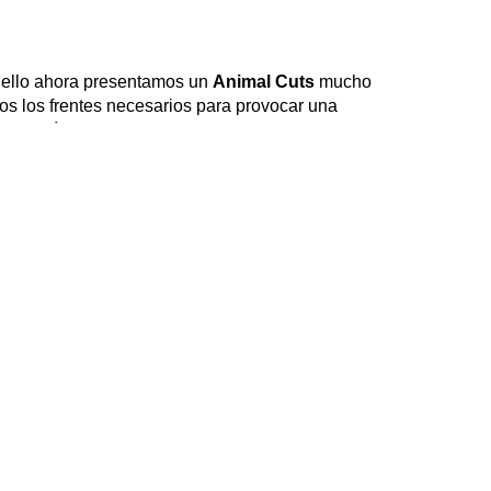
r ello ahora presentamos un
Animal Cuts
mucho
s los frentes necesarios para provocar una
rasa y líquidos.
Animal Cuts
ha sido testado tanto
 Durante un perdiodo de tan sólo tres semanas los
 más de 40 ingredientes activos que suministran
omplejos:
 esperamos, cuando estas trabajando para estar en