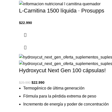
L-Carnitina 1500 líquida · Prosupps
$
22.990
Hydroxycut Next Gen 100 cápsulas!
El
El
$
22.990
$
29.990
precio
precio
Termogénico de última generación
original
actual
Fórmula para la pérdida extrema de peso
era:
es:
$29.990.
$22.990.
Incremento de energía y poder de concentración