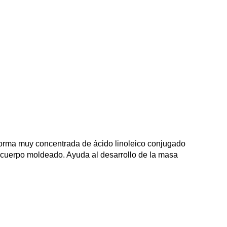
rpo hacia ese entrenamiento
Animal Cuts
es la
l Cuts
esta formulado clínicamente y probado hasta
 lipotrópicos para activar y movilizar las grasas
lizandolas como combustible para producir energia;
a tiroides como el guggul y las isoflavonas además de
guir tus objetivos.
Cómo tomar ANIMAL CUTS
o combustible, prevenir la descomposición muscular
nto preferiblemente con el estómago vacío.
orma muy concentrada de ácido linoleico conjugado
 cuerpo moldeado. Ayuda al desarrollo de la masa
a función muscular. Lipo 6 CLA promueve una
do.