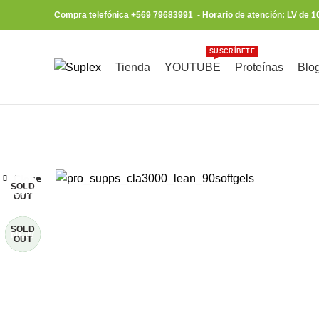
Compra telefónica +569 79683991 - Horario de atención: LV de 1
SUSCRÍBETE
Tienda
YOUTUBE
Proteínas
Blo
Browse Categories
Close
Close
Close
Close
Close
Close
Close
Close
SOLD
SOLD
-10%
-21%
-24%
-24%
-23%
OUT
OUT
SOLD
SOLD
SOLD
SOLD
SOLD
NEW
OUT
OUT
OUT
OUT
OUT