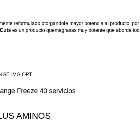
emente reformulado otorgandole mayor potencia al producto, po
 Cuts
es un producto quemagrasas muy potente que aborda todo
o, diurético e inhibidor del apetito, con
Animal Cuts
pererás g
 ha demostrado ser efectivo tanto en hombre como en mujeres.
,16Kg
de media. La nueva fórmula de
Animal Cuts
cuenta con
ritura-grasas
. Estos ingredientes se dividen en los siguientes c
ge Freeze 40 servicios
 de las enzimas, hormonas y neurotransmisores.
uación de grasas
LUS AMINOS
el producto
ntrenando y dejandonos la piel sin obtener los resultados que