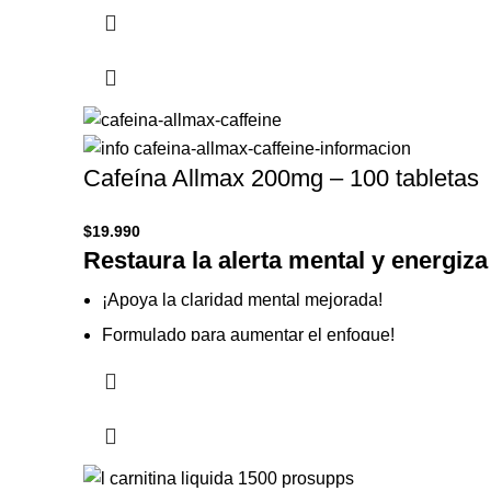
era:
es:
$33.990.
$25.990.
Cafeína Allmax 200mg – 100 tabletas
$
19.990
Restaura la alerta mental y energiz
¡Apoya la claridad mental mejorada!
Formulado para aumentar el enfoque!
Ayuda a la quema de grasa