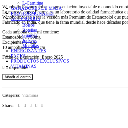
L-Carnitina
Winobolic Estanozolol en su presentación inyectable o conocido en o
GANADORES DE MASA
La marca Cooper Pharma es un laboratorio de calidad farmacéutica que 
PRO HORMONALES
Winobolic viene a ser la versión más Premium de Estanozolol que pue
ACCESORIOS
Fabricado en India, que tiene la fama mundial desde hace décadas por f
Bolsos
Botellas
Cada ampolla de 1 ml contiene:
Guantes
Estanozolol … 50mg
Jockeys
Excipientes … c.s.
Mochilas
10 ampollas de 1 ml c/u
ENERGIZANTES
PACKS
Fecha de Expiración: Enero 2025
PRODUCTOS EXCLUSIVOS
VITAMINAS
1 disponibles
Añadir al carrito
Categoría:
Vitaminas
Share