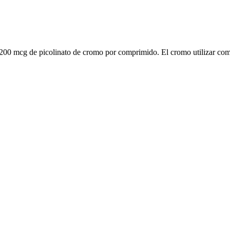
00 mcg de picolinato de cromo por comprimido. El cromo utilizar como 
obtener información adicional fórmula, ver el panel Datos del suplemen
 (Good Manufacturing Practices) son verificados de forma independient
 un nombre de confianza que ha estado proporcionando América con supl