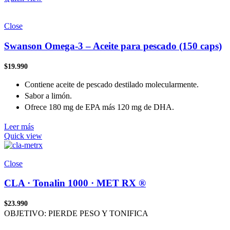
Close
Swanson Omega-3 – Aceite para pescado (150 caps)
$
19.990
Contiene aceite de pescado destilado molecularmente.
Sabor a limón.
Ofrece 180 mg de EPA más 120 mg de DHA.
Leer más
Quick view
Close
CLA · Tonalin 1000 · MET RX ®
$
23.990
OBJETIVO: PIERDE PESO Y TONIFICA