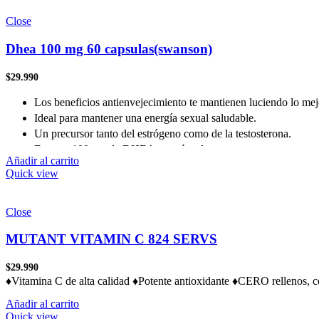
Close
Dhea 100 mg 60 capsulas(swanson)
$
29.990
Los beneficios antienvejecimiento te mantienen luciendo lo mej
Ideal para mantener una energía sexual saludable.
Un precursor tanto del estrógeno como de la testosterona.
Entrega 100 mg de DHEA por cápsula
Añadir al carrito
Quick view
Close
MUTANT VITAMIN C 824 SERVS
$
29.990
♦Vitamina C de alta calidad ♦Potente antioxidante ♦CERO rellenos,
Añadir al carrito
Quick view