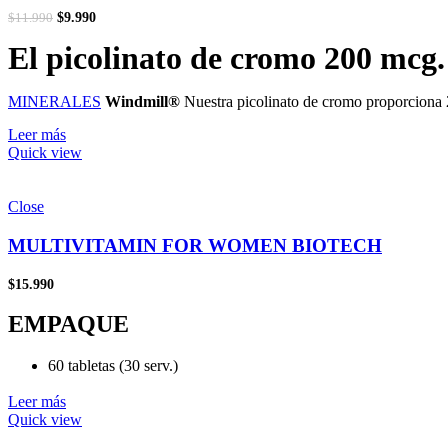
El
El
90Caps
$
9.990
$
11.990
precio
precio
original
actual
El picolinato de cromo 200 mcg.
era:
es:
$11.990.
$9.990.
MINERALES
Windmill®
Nuestra picolinato de cromo proporciona 2
sangre saludable ya se encuentran dentro de un rango normal. † Para 
Leer más
Estados Unidos en una instalación inspeccionada por la FDA cuya GMP
Quick view
colorantes artificiales, sabores y conservantes, molino de viento es
Close
MULTIVITAMIN FOR WOMEN BIOTECH
$
15.990
EMPAQUE
60 tabletas (30 serv.)
Leer más
EN 1 TABLETA: 12 vitaminas 9 minerales 14 antioxidantes
Quick view