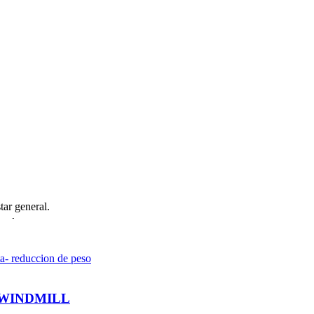
ismo.
tar general.
sula.
cia.
· WINDMILL