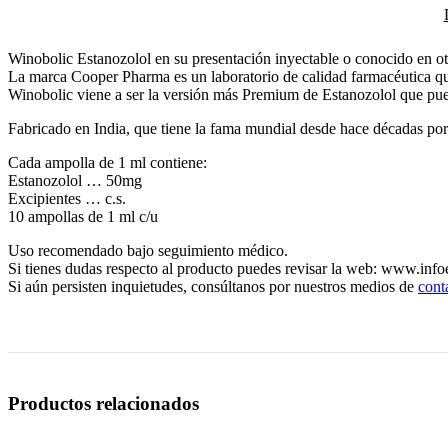
Winobolic Estanozolol en su presentación inyectable o conocido en o
La marca Cooper Pharma es un laboratorio de calidad farmacéutica que 
Winobolic viene a ser la versión más Premium de Estanozolol que pue
Fabricado en India, que tiene la fama mundial desde hace décadas por f
Cada ampolla de 1 ml contiene:
Estanozolol … 50mg
Excipientes … c.s.
10 ampollas de 1 ml c/u
Uso recomendado bajo seguimiento médico.
Si tienes dudas respecto al producto puedes revisar la web: www.info
Si aún persisten inquietudes, consúltanos por nuestros medios de
cont
Productos relacionados