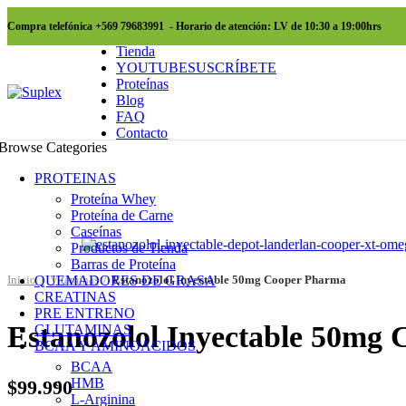
Compra telefónica +569 79683991 - Horario de atención: LV de 10:30 a 19:00hrs
SOLD O
SOLD O
SOLD O
SOLD O
-17%
UT
UT
UT
UT
Tienda
YOUTUBE
SUSCRÍBETE
Proteínas
SOLD O
Blog
UT
FAQ
Contacto
Browse Categories
PROTEINAS
Proteína Whey
Proteína de Carne
Caseínas
Productos de Tienda
Barras de Proteína
Inicio
QUEMADORES DE GRASA
Vitaminas
Estanozolol Inyectable 50mg Cooper Pharma
CREATINAS
PRE ENTRENO
Estanozolol Inyectable 50mg
GLUTAMINAS
BCAA Y AMINOÁCIDOS
BCAA
HMB
$
99.990
L-Arginina