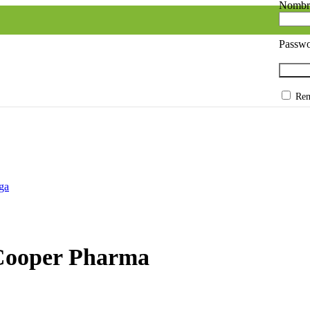
Nombre
Passw
Re
 Cooper Pharma