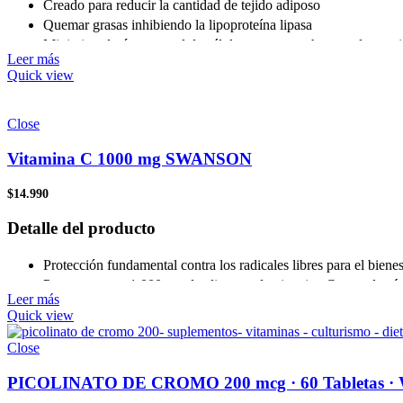
Creado para reducir la cantidad de tejido adiposo
Quemar grasas inhibiendo la lipoproteína lipasa
Minimiza el número total de células grasas que hay en el organ
Leer más
Quick view
Close
Vitamina C 1000 mg SWANSON
$
14.990
Detalle del producto
Protección fundamental contra los radicales libres para el bienes
Potente y puro 1,000 mg de alimento de vitamina C en cada cáp
Leer más
Con rosa mosqueta añadida para mejorar la absorción y la poten
Quick view
Información de servicio
Close
Tamaño de la porción: 1 cápsula
PICOLINATO DE CROMO 200 mcg · 60 Tabletas 
1,000 mg por porción