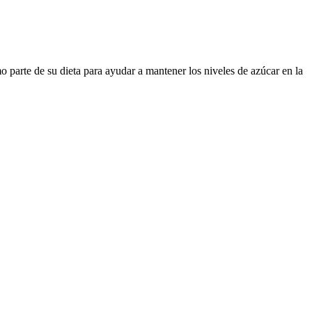
parte de su dieta para ayudar a mantener los niveles de azúcar en la
to. Todos los suplementos de molino de viento son fabricados en los
e por las organizaciones de certificación cualificado. Libre de
ementos de calidad durante más de 40 años. Sin gluten