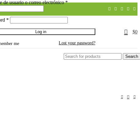
 de usuario o correo electrónico
*
ord
*
0
$
0
Log in
Lost your password?
member me
Search