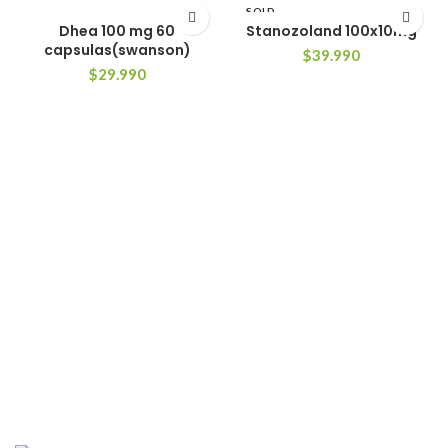
SOLD
OUT
Dhea 100 mg 60
Stanozoland 100x10mg
capsulas(swanson)
$
39.990
$
29.990