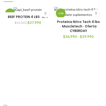
-10%
-14%
BEEF PROTEIN 4 LBS · API
Proteína Nitro Tech 4 lbs
El
El
$
37.990
$
41.990
SOLD
SOLD
OUT
OUT
· Muscletech · Oferta
precio
precio
CYBERDAY
original
actual
era:
es:
$
36.990
–
$
39.990
$41.990.
$37.990.