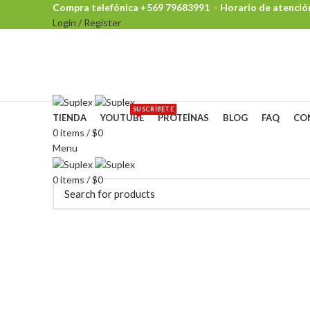
Compra telefónica +569 79683991 - Horario de atención:
Login / Register
Browse Categories
SUSCRÍBETE
TIENDA
YOUTUBE
PROTEÍNAS
BLOG
FAQ
CO
0
items
/
$
0
Menu
0
items
/
$
0