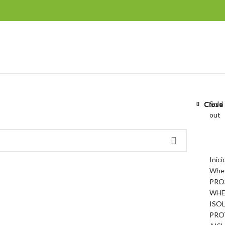
Sold
Close
Close
Close
Close
Close
Close
Close
Close
out
Inici
Whe
PRO
WHE
ISO
PRO