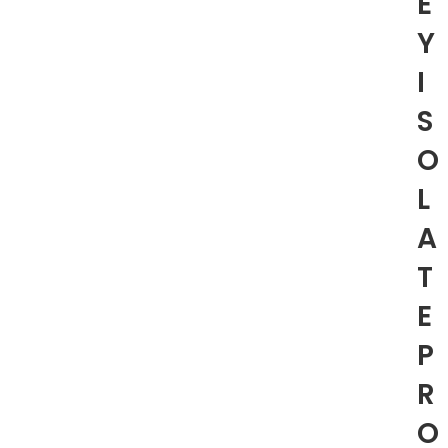
E
Y
I
S
O
L
A
T
E
P
R
O