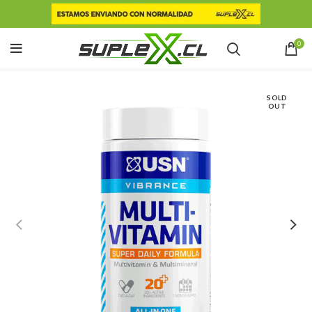
0
SOLD
OUT