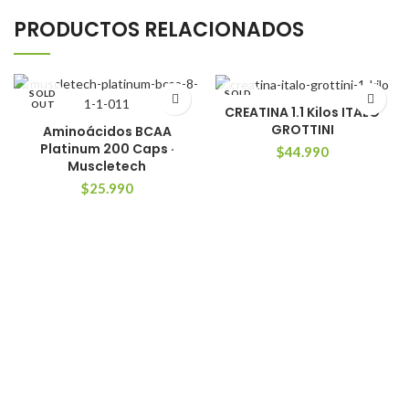
PRODUCTOS RELACIONADOS
SOLD
SOLD
OUT
OUT
CREATINA 1.1 Kilos ITALO
GROTTINI
Aminoácidos BCAA
Platinum 200 Caps ·
$
44.990
Muscletech
$
25.990