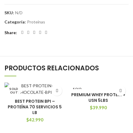
SKU:
N/D
Categoría:
Proteínas
Share
PRODUCTOS RELACIONADOS
SOLD
SOLD
OUT
OUT
PREMIUM WHEY PROTEIN +
USN 5LBS
BEST PROTEIN BPI –
NEW
PROTEÍNA 70 SERVICIOS 5
$
39.990
LB
$
42.990